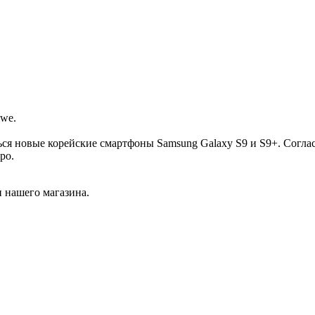
we.
ься новые корейские смартфоны Samsung Galaxy S9 и S9+. Согла
ро.
 нашего магазина.